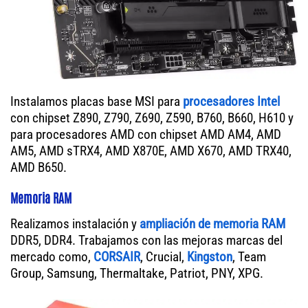
Instalamos placas base MSI para
procesadores Intel
con chipset Z890, Z790, Z690, Z590, B760, B660, H610 y
para procesadores AMD con chipset AMD AM4, AMD
AM5, AMD sTRX4, AMD X870E, AMD X670, AMD TRX40,
AMD B650.
Memoria RAM
Realizamos instalación y
ampliación de memoria RAM
DDR5, DDR4. Trabajamos con las mejoras marcas del
mercado como,
CORSAIR
, Crucial,
Kingston
, Team
Group, Samsung, Thermaltake, Patriot, PNY, XPG.