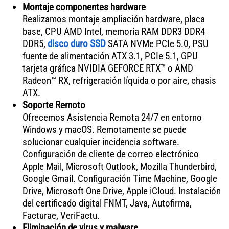
Montaje componentes hardware
Realizamos montaje ampliación hardware, placa
base, CPU AMD Intel, memoria RAM DDR3 DDR4
DDR5,
disco duro SSD
SATA NVMe PCIe 5.0, PSU
fuente de alimentación ATX 3.1, PCIe 5.1, GPU
tarjeta gráfica NVIDIA GEFORCE RTX™ o AMD
Radeon™ RX, refrigeración líquida o por aire, chasis
ATX.
Soporte Remoto
Ofrecemos Asistencia Remota 24/7 en entorno
Windows y macOS. Remotamente se puede
solucionar cualquier incidencia software.
Configuración de cliente de correo electrónico
Apple Mail, Microsoft Outlook, Mozilla Thunderbird,
Google Gmail. Configuración Time Machine, Google
Drive, Microsoft One Drive, Apple iCloud. Instalación
del certificado digital FNMT, Java, Autofirma,
Facturae, VeriFactu.
Eliminación de virus y malware