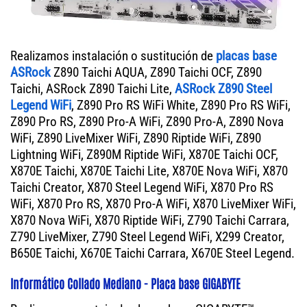
Realizamos instalación o sustitución de
placas base
ASRock
Z890 Taichi AQUA, Z890 Taichi OCF, Z890
Taichi, ASRock Z890 Taichi Lite,
ASRock Z890 Steel
Legend WiFi
, Z890 Pro RS WiFi White, Z890 Pro RS WiFi,
Z890 Pro RS, Z890 Pro-A WiFi, Z890 Pro-A, Z890 Nova
WiFi, Z890 LiveMixer WiFi, Z890 Riptide WiFi, Z890
Lightning WiFi, Z890M Riptide WiFi, X870E Taichi OCF,
X870E Taichi, X870E Taichi Lite, X870E Nova WiFi, X870
Taichi Creator, X870 Steel Legend WiFi, X870 Pro RS
WiFi, X870 Pro RS, X870 Pro-A WiFi, X870 LiveMixer WiFi,
X870 Nova WiFi, X870 Riptide WiFi, Z790 Taichi Carrara,
Z790 LiveMixer, Z790 Steel Legend WiFi, X299 Creator,
B650E Taichi, X670E Taichi Carrara, X670E Steel Legend.
Informático Collado Mediano - Placa base GIGABYTE