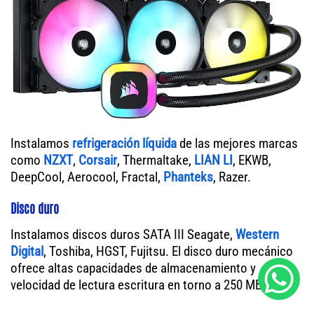
Instalamos
refrigeración líquida
de las mejores marcas
como
NZXT
,
Corsair
, Thermaltake,
LIAN LI
, EKWB,
DeepCool, Aerocool, Fractal,
Phanteks
, Razer.
Disco duro
Instalamos discos duros SATA III Seagate,
Western
Digital
, Toshiba, HGST, Fujitsu. El disco duro mecánico
ofrece altas capacidades de almacenamiento y
velocidad de lectura escritura en torno a 250 MB/s.