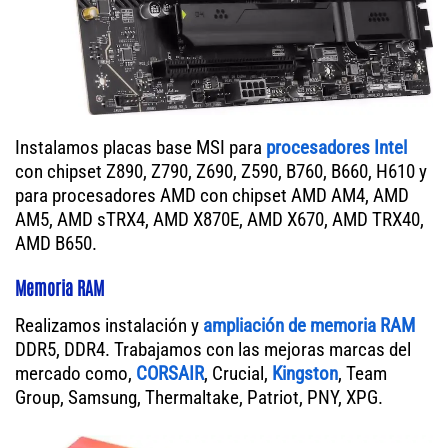
Instalamos placas base MSI para
procesadores Intel
con chipset Z890, Z790, Z690, Z590, B760, B660, H610 y
para procesadores AMD con chipset AMD AM4, AMD
AM5, AMD sTRX4, AMD X870E, AMD X670, AMD TRX40,
AMD B650.
Memoria RAM
Realizamos instalación y
ampliación de memoria RAM
DDR5, DDR4. Trabajamos con las mejoras marcas del
mercado como,
CORSAIR
, Crucial,
Kingston
, Team
Group, Samsung, Thermaltake, Patriot, PNY, XPG.