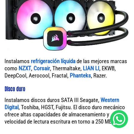
Instalamos
refrigeración líquida
de las mejores marcas
como
NZXT
,
Corsair
, Thermaltake,
LIAN LI
, EKWB,
DeepCool, Aerocool, Fractal,
Phanteks
, Razer.
Disco duro
Instalamos discos duros SATA III Seagate,
Western
Digital
, Toshiba, HGST, Fujitsu. El disco duro mecánico
ofrece altas capacidades de almacenamiento y
velocidad de lectura escritura en torno a 250 MB/s.