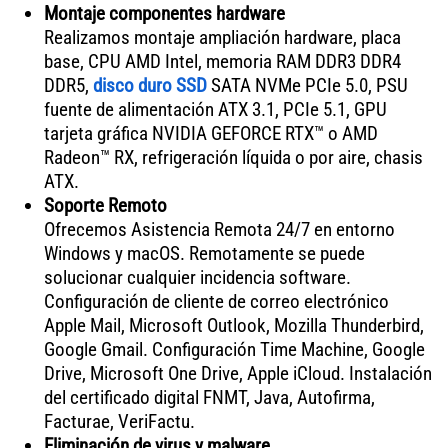
Montaje componentes hardware
Realizamos montaje ampliación hardware, placa
base, CPU AMD Intel, memoria RAM DDR3 DDR4
DDR5,
disco duro SSD
SATA NVMe PCIe 5.0, PSU
fuente de alimentación ATX 3.1, PCIe 5.1, GPU
tarjeta gráfica NVIDIA GEFORCE RTX™ o AMD
Radeon™ RX, refrigeración líquida o por aire, chasis
ATX.
Soporte Remoto
Ofrecemos Asistencia Remota 24/7 en entorno
Windows y macOS. Remotamente se puede
solucionar cualquier incidencia software.
Configuración de cliente de correo electrónico
Apple Mail, Microsoft Outlook, Mozilla Thunderbird,
Google Gmail. Configuración Time Machine, Google
Drive, Microsoft One Drive, Apple iCloud. Instalación
del certificado digital FNMT, Java, Autofirma,
Facturae, VeriFactu.
Eliminación de virus y malware