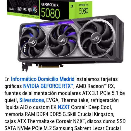
En
Informático Domicilio Madrid
instalamos tarjetas
gráficas
NVIDIA GEFORCE RTX™
, AMD Radeon™ RX,
fuentes de alimentación modulares ATX 3.1 PCIe 5.1 be
quiet!,
Silverstone
, EVGA, Thermaltake, refrigeración
líquida AIO o custom EK
NZXT
Corsair Deep Cool,
memoria RAM DDR4 DDR5 G.Skill Crucial Kingston,
cajas ATX Thermaltake Corsair NZXT, discos duros SSD
SATA NVMe PCIe M.2 Samsung Sabrent Lexar Crucial