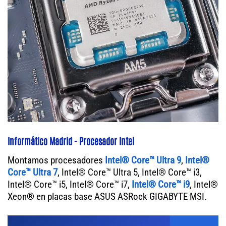
Informático Madrid - Procesador Intel
Montamos procesadores
Intel® Core™ Ultra 9
,
Intel®
Core™ Ultra 7
, Intel® Core™ Ultra 5, Intel® Core™ i3,
Intel® Core™ i5, Intel® Core™ i7,
Intel® Core™ i9
, Intel®
Xeon® en placas base ASUS ASRock GIGABYTE MSI.