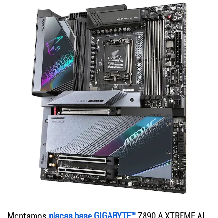
Montamos
placas base GIGABYTE™
Z890 A XTREME AI